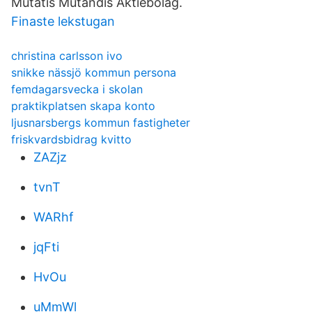
Mutatis Mutandis Aktiebolag.
Finaste lekstugan
christina carlsson ivo
snikke nässjö kommun persona
femdagarsvecka i skolan
praktikplatsen skapa konto
ljusnarsbergs kommun fastigheter
friskvardsbidrag kvitto
ZAZjz
tvnT
WARhf
jqFti
HvOu
uMmWl