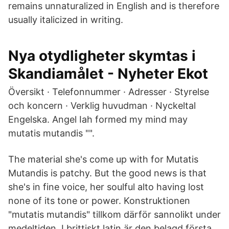
remains unnaturalized in English and is therefore
usually italicized in writing.
Nya otydligheter skymtas i
Skandiamålet - Nyheter Ekot
Översikt · Telefonnummer · Adresser · Styrelse
och koncern · Verklig huvudman · Nyckeltal
Engelska. Angel Iah formed my mind may
mutatis mutandis "".
The material she's come up with for Mutatis
Mutandis is patchy. But the good news is that
she's in fine voice, her soulful alto having lost
none of its tone or power. Konstruktionen
"mutatis mutandis" tillkom därför sannolikt under
medeltiden. I brittiskt latin är den belagd första