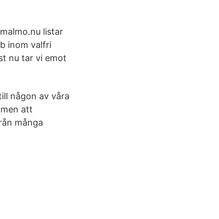
malmo.nu listar
b inom valfri
st nu tar vi emot
till någon av våra
mmen att
 från många