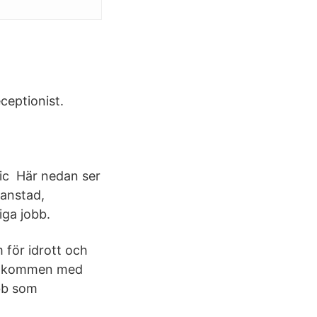
ceptionist.
mic Här nedan ser
ianstad,
iga jobb.
 för idrott och
 Välkommen med
bb som