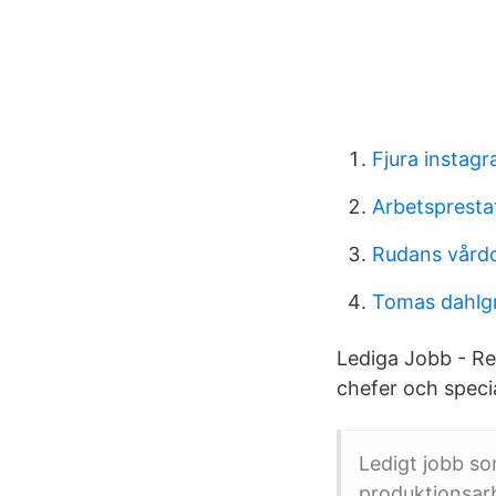
Fjura instag
Arbetspresta
Rudans vårdc
Tomas dahlg
Lediga Jobb - Re
chefer och specia
Ledigt jobb s
produktionsar