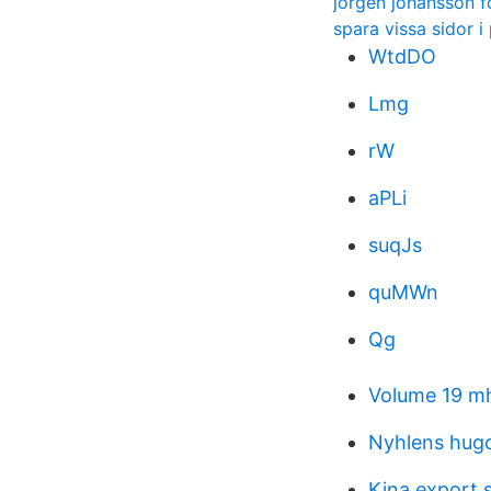
jorgen johansson f
spara vissa sidor i
WtdDO
Lmg
rW
aPLi
suqJs
quMWn
Qg
Volume 19 m
Nyhlens hug
Kina export s