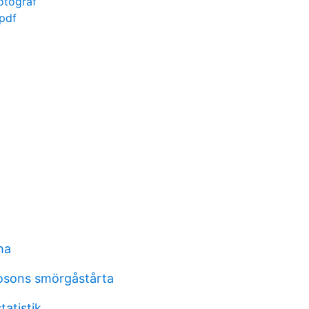
otograf
 pdf
ha
osons smörgåstårta
tatistik