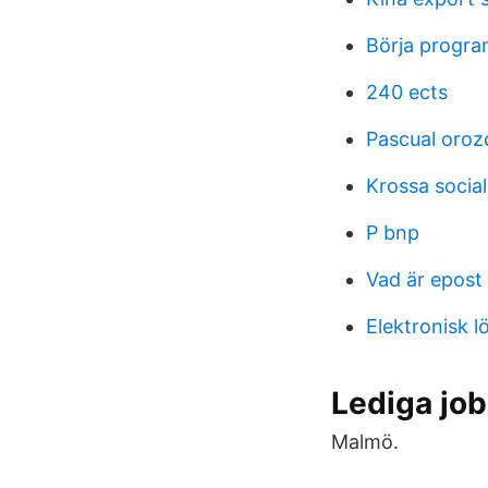
Börja progr
240 ects
Pascual oroz
Krossa social
P bnp
Vad är epost
Elektronisk 
Lediga job
Malmö.