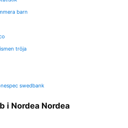
ammera barn
co
ismen tröja
lönespec swedbank
b i Nordea Nordea