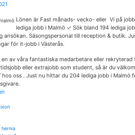
021
Lönen är Fast månads- vecko- eller Vi på jobb
lediga jobb i Malmö ✓ Sök bland 194 lediga job
 ansökan. Säsongspersonal till reception & butik. Ju
ar för it-jobb i Västerås.
bli en av våra fantastiska medarbetare eller rekryterad 
ltidsjobb eller extrajobb som student, så är du välko
V hos oss . Just nu hittar du 204 lediga jobb i Malmö
sgivare.
en
ision
l hernia