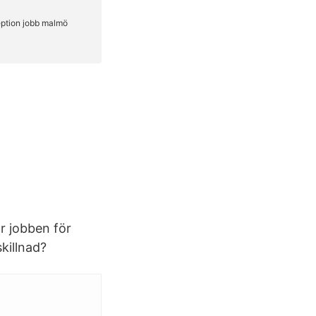
r jobben för
skillnad?