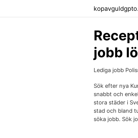
kopavguldgpto
Recept
jobb l
Lediga jobb Poli
Sök efter nya Kun
snabbt och enkel
stora städer i Sv
stad och bland tu
söka jobb. Sök j