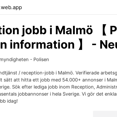
.web.app
ion jobb i Malmö 【 P
ön information 】 - N
smyndigheten - Polisen
dtjänst / reception-jobb i Malmö. Verifierade arbetsgi
t sätt att hitta ett jobb med 54.000+ annonser i Ma
erige. Sök efter lediga jobb inom Reception, Administ
sentals jobbannonser i hela Sverige. Vi gör det enklar
obb idag!