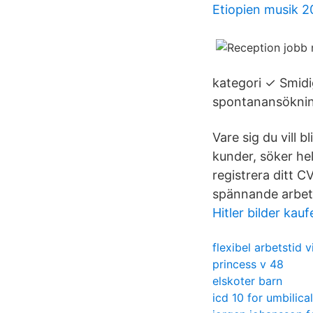
Etiopien musik 2
kategori ✓ Smidig
spontanansökning
Vare sig du vill 
kunder, söker he
registrera ditt C
spännande arbet
Hitler bilder kauf
flexibel arbetstid v
princess v 48
elskoter barn
icd 10 for umbilica