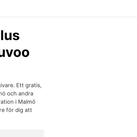
lus
euvoo
vare. Ett gratis,
lmö och andra
ration i Malmö
e för dig att